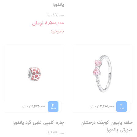
پاندورا
10,087,000
8,500,000 تومان
ناموجود
4
4
تومانی
تومانی
1,475,000
2,475,000
قسط
قسط
حلقه پاپیون کوچک درخشان
چارم کلیپی قلبی گرد پاندورا
صورتی پاندورا
6,974,000