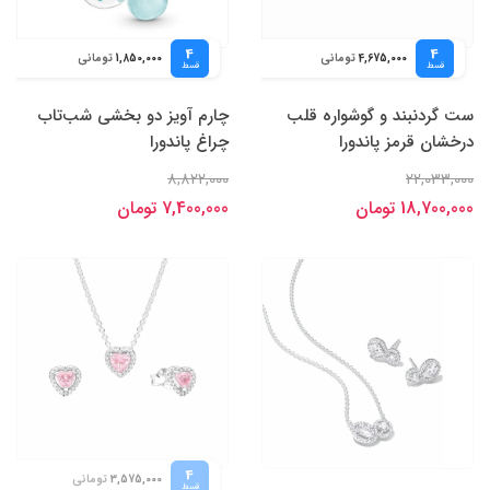
4
4
تومانی
تومانی
1,850,000
4,675,000
قسط
قسط
ست گردنبند و گوشواره قلب
چارم آویز دو بخشی شب‌تاب
درخشان قرمز پاندورا
چراغ پاندورا
8,822,000
22,033,000
18,700,000 تومان
7,400,000 تومان
4
تومانی
3,575,000
قسط