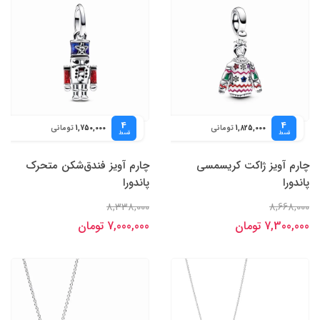
4
4
تومانی
تومانی
1,750,000
1,825,000
قسط
قسط
چارم آویز ژاکت کریسمسی
چارم آویز فندق‌شکن متحرک
پاندورا
پاندورا
8,338,000
8,668,000
7,300,000 تومان
7,000,000 تومان