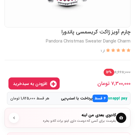
چارم آویز ژاکت کریسمسی پاندورا
Pandora Christmas Sweater Dangle Charm
از 1
8,668,000
16%
7,300,000
تومان
افزودن به سبدخرید
پرداخت با اسنپ‌پی
snapp! pay
۴ قسط
هر قسط 1,825,000 تومان
کادوی بعدی من اینه
بفرست برای کسی که دوست داری اینو برات کادو بخره