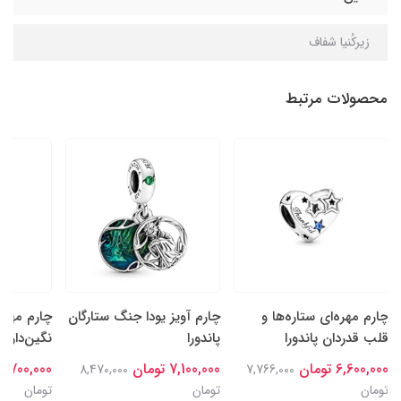
زیرکُنیا شفاف
محصولات مرتبط
چارم مهره‌ای ستاره‌ها و
چارم آویز یودا جنگ ستارگان
چارم مهره
قلب قدردان پاندورا
پاندورا
نگین‌دار سا
6,600,000 تومان
7,100,000 تومان
6,700,000 تومان
8,470,000
7,766,000
تومان
تومان
تومان