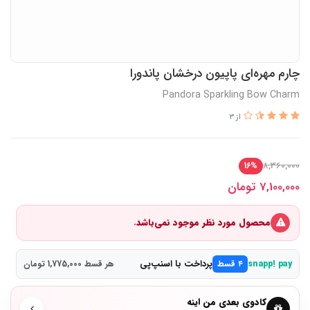
چارم مهره‌ای پاپیون درخشان پاندورا
Pandora Sparkling Bow Charm
از 3
8,360,000
16%
7,100,000
تومان
محصول مورد نظر موجود نمی‌باشد.
پرداخت با اسنپ‌پی
snapp! pay
۴ قسط
هر قسط 1,775,000 تومان
کادوی بعدی من اینه