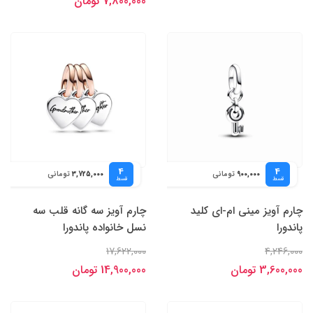
7,800,000 تومان
4
4
تومانی
تومانی
3,725,000
900,000
قسط
قسط
چارم آویز مینی ام-ای کلید
چارم آویز سه گانه قلب سه
پاندورا
نسل خانواده پاندورا
17,622,000
4,246,000
3,600,000 تومان
14,900,000 تومان