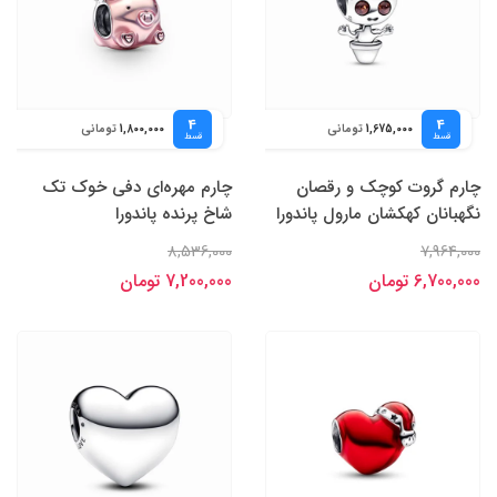
4
4
تومانی
تومانی
1,800,000
1,675,000
قسط
قسط
چارم گروت کوچک و رقصان
چارم مهره‌ای دفی خوک تک
نگهبانان کهکشان مارول پاندورا
شاخ پرنده پاندورا
8,536,000
7,964,000
6,700,000 تومان
7,200,000 تومان