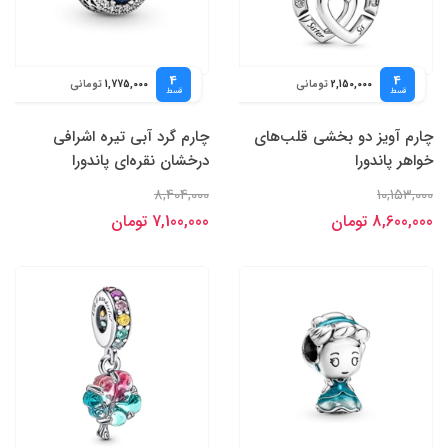
4
4
تومانی
تومانی
1,775,000
2,150,000
قسط
قسط
چارم آویز دو بخشی قلب‌های
چارم گرد آبی تیره اشرافی
خواهر پاندورا
درخشان نقره‌ای پاندورا
8,404,000
10,153,000
8,600,000 تومان
7,100,000 تومان