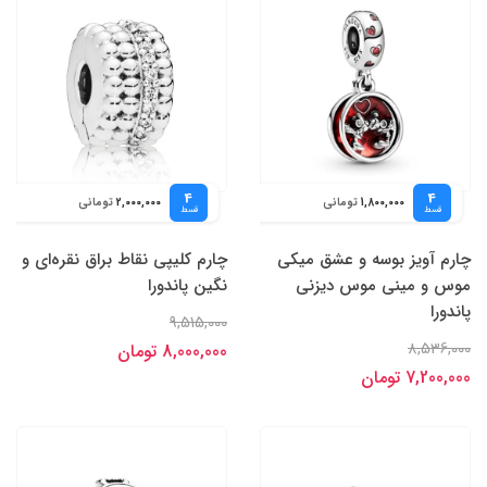
4
4
تومانی
تومانی
2,000,000
1,800,000
قسط
قسط
چارم آویز بوسه و عشق میکی
چارم کلیپی نقاط براق نقره‌ای و
موس و مینی موس دیزنی
نگین پاندورا
پاندورا
9,515,000
8,536,000
8,000,000 تومان
7,200,000 تومان