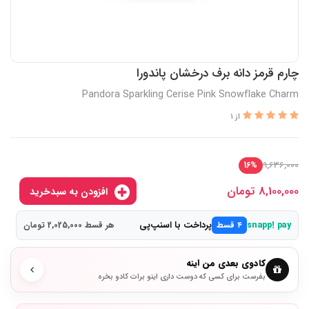
چارم قرمز دانه برف درخشان پاندورا
Pandora Sparkling Cerise Pink Snowflake Charm
از 1
9,636,000
16%
8,100,000
تومان
افزودن به سبدخرید
پرداخت با اسنپ‌پی
snapp! pay
۴ قسط
هر قسط 2,025,000 تومان
کادوی بعدی من اینه
بفرست برای کسی که دوست داری اینو برات کادو بخره