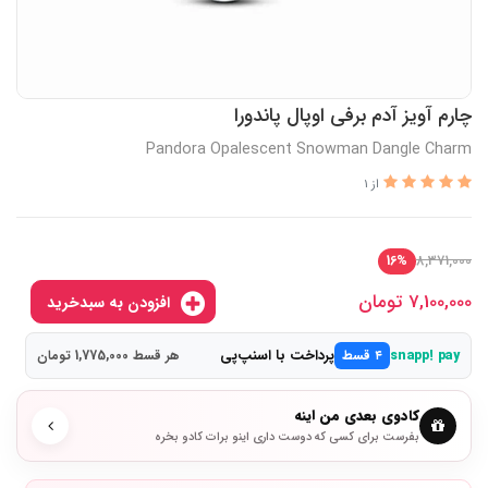
چارم آویز آدم برفی اوپال پاندورا
Pandora Opalescent Snowman Dangle Charm
از 1
8,371,000
16%
7,100,000
تومان
افزودن به سبدخرید
پرداخت با اسنپ‌پی
snapp! pay
۴ قسط
هر قسط 1,775,000 تومان
کادوی بعدی من اینه
بفرست برای کسی که دوست داری اینو برات کادو بخره