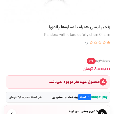
زنجیر ایمنی همراه با ستاره‌ها پاندورا
Pandora with stars safety chain Charm
از 2
10,395,000
16%
8,800,000
تومان
محصول مورد نظر موجود نمی‌باشد.
پرداخت با اسنپ‌پی
snapp! pay
۴ قسط
هر قسط 2,200,000 تومان
کادوی بعدی من اینه