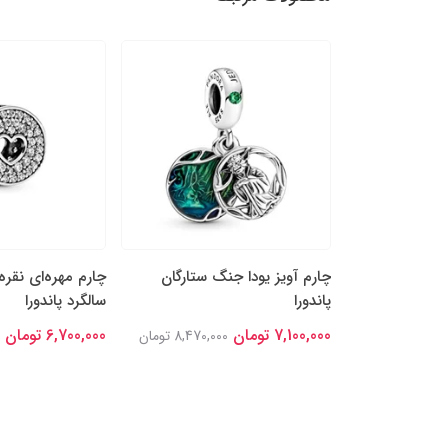
ه‌ها و قلب
چارم آویز یودا جنگ ستارگان
چارم مهره‌ای نقره
پاندورا
سالگرد پاندورا
7,100,000 تومان
6,700,000 تومان
7,766,00 تومان
8,470,000 تومان