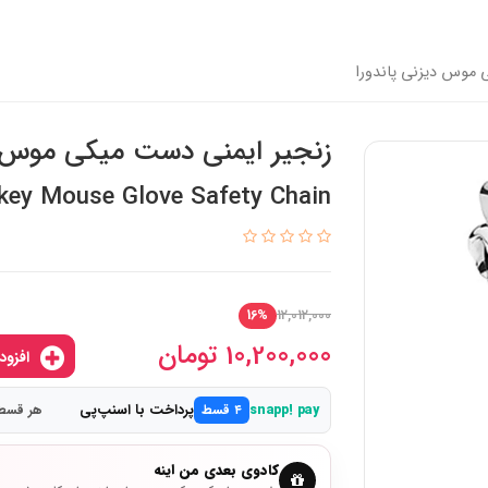
 موس دیزنی پاندورا
زنجیر ایمنی دست میکی موس دی
key Mouse Glove Safety Chain
12,012,000
16%
10,200,000
تومان
افزودن به سبدخرید
پرداخت با اسنپ‌پی
snapp! pay
۴ قسط
هر قسط 2,550,000 تو
کادوی بعدی من اینه