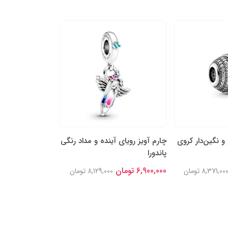
 و نگین‌دار کروی
چارم آویز رویای آینده‌ و مداد رنگی
چارم مهره‌ای ستا
پاندورا
قدردان پاندورا
6,900,000 تومان
6,600,000 تومان
8,371,00 تومان
8,129,000 تومان