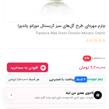
چارم مهره‌ای طرح گل‌های سبز کریستال مورانو پاندورا
Pandora Wild Green Flowers Murano Charm
8,558,000
16%
7,200,000
تومان
افزودن به سبدخرید
پرداخت با اسنپ‌پی
snapp! pay
۴ قسط
هر قسط 1,800,000 تومان
کادوی بعدی من اینه
بفرست برای کسی که دوست داری اینو برات کادو بخره