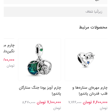
زیرکُنیا شفاف
محصولات مرتبط
چارم مهره‌ای ستاره‌ها و
چارم آویز یودا جنگ ستارگان
چارم مهره
قلب قدردان پاندورا
پاندورا
نگین‌دار سا
6,600,000 تومان
7,100,000 تومان
6,700,000 تومان
8,470,000
7,766,000
تومان
تومان
تومان