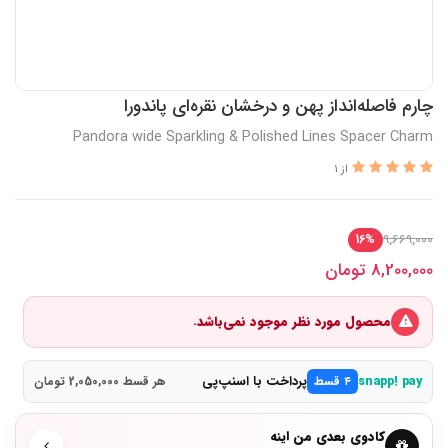
چارم فاصله‌انداز پهن و درخشان نقره‌ای پاندورا
Pandora wide Sparkling & Polished Lines Spacer Charm
از 1
9,669,000
16%
8,200,000
تومان
محصول مورد نظر موجود نمی‌باشد.
پرداخت با اسنپ‌پی
snapp! pay
۴ قسط
هر قسط 2,050,000 تومان
کادوی بعدی من اینه