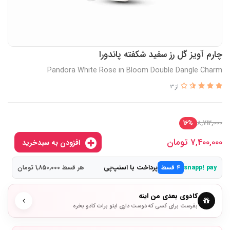
چارم آویز گل رز سفید شکفته پاندورا
Pandora White Rose in Bloom Double Dangle Charm
از 3
8,712,000
16%
7,400,000
تومان
افزودن به سبدخرید
پرداخت با اسنپ‌پی
snapp! pay
۴ قسط
هر قسط 1,850,000 تومان
کادوی بعدی من اینه
بفرست برای کسی که دوست داری اینو برات کادو بخره