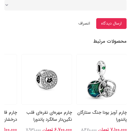
ارسال دیدگاه
انصراف
محصولات مرتبط
چارم آویز یودا جنگ ستارگان
چارم مهره‌ای نقره‌ای قلب
چارم قلب‌
پاندورا
نگین‌دار سالگرد پاندورا
درخشان نقر
7,100,000 تومان
6,700,000 تومان
7,100,000 تومان
7,931,000
8,470,000