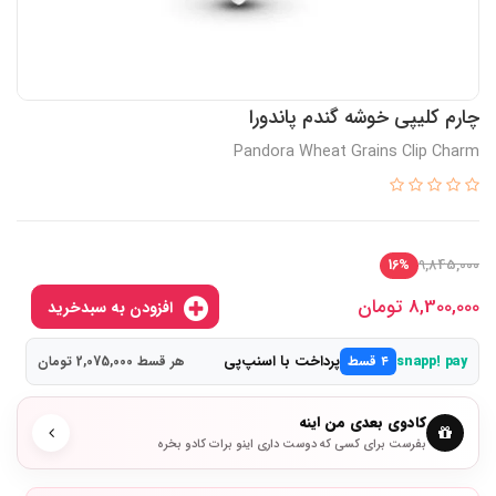
چارم کلیپی خوشه گندم پاندورا
Pandora Wheat Grains Clip Charm
9,845,000
16%
8,300,000
تومان
افزودن به سبدخرید
پرداخت با اسنپ‌پی
snapp! pay
۴ قسط
هر قسط 2,075,000 تومان
کادوی بعدی من اینه
بفرست برای کسی که دوست داری اینو برات کادو بخره