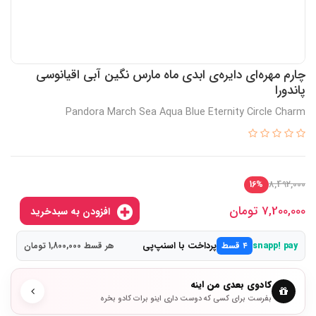
چارم مهره‌ای دایره‌ی ابدی ماه مارس نگین آبی اقیانوسی
پاندورا
Pandora March Sea Aqua Blue Eternity Circle Charm
8,492,000
16%
7,200,000
تومان
افزودن به سبدخرید
پرداخت با اسنپ‌پی
snapp! pay
۴ قسط
هر قسط 1,800,000 تومان
کادوی بعدی من اینه
بفرست برای کسی که دوست داری اینو برات کادو بخره