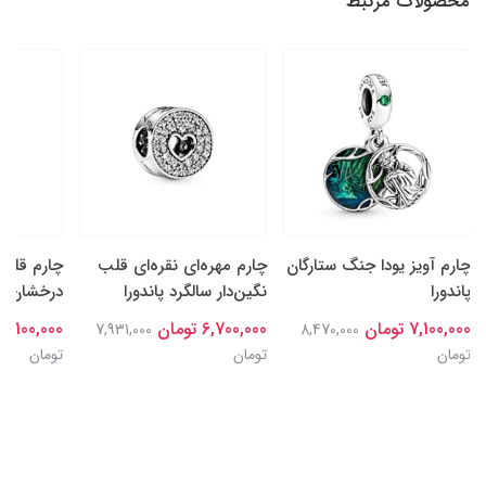
محصولات مرتبط
چارم آویز یودا جنگ ستارگان
چارم مهره‌ای نقره‌ای قلب
چارم قلب‌
پاندورا
نگین‌دار سالگرد پاندورا
درخشان نقر
7,100,000 تومان
6,700,000 تومان
7,100,000 تومان
7,931,000
8,470,000
تومان
تومان
تومان