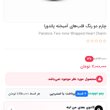
چارم دو رنگ قلب‌های آمیخته پاندورا
Pandora Two-tone Wrapped Heart Charm
8,294,000
16%
7,000,000
تومان
محصول مورد نظر موجود نمی‌باشد.
پرداخت با اسنپ‌پی
snapp! pay
۴ قسط
هر قسط 1,750,000 تومان
کادوی بعدی من اینه