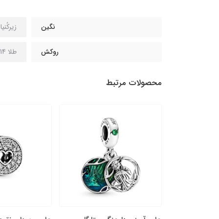
نگین
زیرکُنی
روکش
طلا 14 عیار
محصولات مرتبط