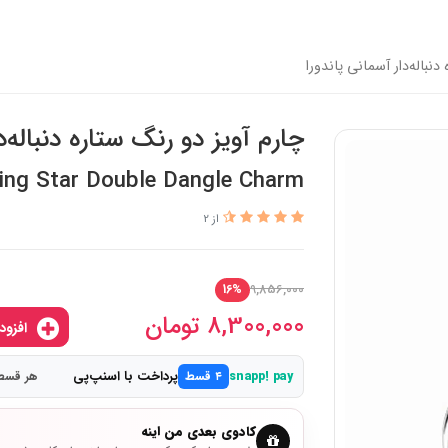
نباله‌دار آسمانی پاندورا
چارم آویز دو رنگ ستاره دنباله‌د
ng Star Double Dangle Charm
از 2
9,856,000
16%
8,300,000
تومان
افزودن به سبدخرید
پرداخت با اسنپ‌پی
snapp! pay
۴ قسط
هر قسط 2,075,000 ت
کادوی بعدی من اینه