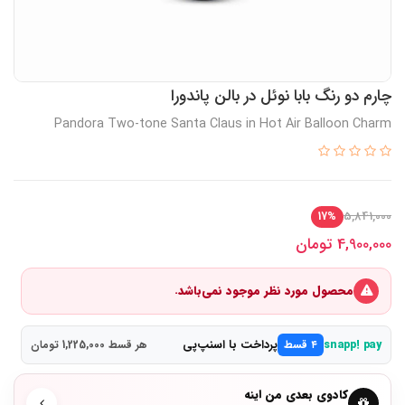
چارم دو رنگ بابا نوئل در بالن پاندورا
Pandora Two-tone Santa Claus in Hot Air Balloon Charm
5,841,000
17%
4,900,000
تومان
محصول مورد نظر موجود نمی‌باشد.
پرداخت با اسنپ‌پی
snapp! pay
۴ قسط
هر قسط 1,225,000 تومان
کادوی بعدی من اینه