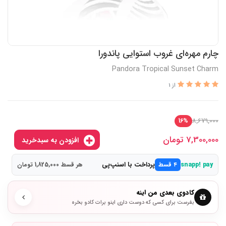
چارم مهره‌ای غروب استوایی پاندورا
Pandora Tropical Sunset Charm
از 1
8,679,000
16%
7,300,000
تومان
افزودن به سبدخرید
پرداخت با اسنپ‌پی
snapp! pay
۴ قسط
هر قسط 1,825,000 تومان
کادوی بعدی من اینه
بفرست برای کسی که دوست داری اینو برات کادو بخره