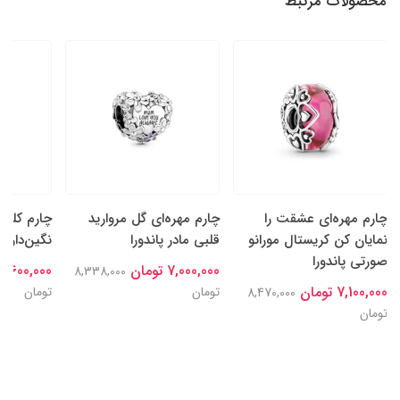
محصولات مرتبط
چارم مهره‌ای عشقت را
چارم مهره‌ای گل‌ مروارید
چارم کلیپ
نمایان کن کریستال مورانو
قلبی مادر پاندورا
نگین‌دار پا
صورتی پاندورا
7,000,000 تومان
7,600,000 تومان
8,338,000
7,100,000 تومان
تومان
تومان
8,470,000
تومان