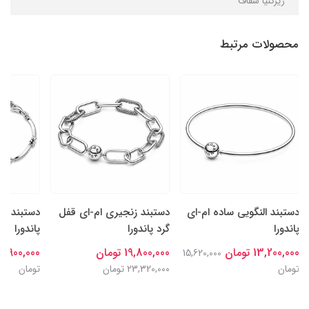
زیرکُنیا شفاف
محصولات مرتبط
دستبند النگویی ساده ام-ای
دستبند زنجیری ام-ای قفل
دستبند در
پاندورا
گرد پاندورا
پاندورا
13,200,000 تومان
19,800,000 تومان
14,900,000 توما
15,620,000
تومان
23,320,000 تومان
تومان