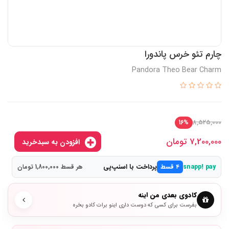
چارم تئو خرس پاندورا
Pandora Theo Bear Charm
8,525,000
16%
7,200,000
تومان
افزودن به سبدخرید
پرداخت با اسنپ‌پی
snapp! pay
۴ قسط
هر قسط 1,800,000 تومان
کادوی بعدی من اینه
بفرست برای کسی که دوست داری اینو برات کادو بخره