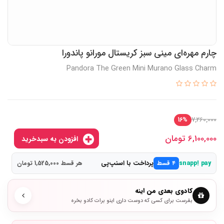
چارم مهره‌ای مینی سبز کریستال مورانو پاندورا
Pandora The Green Mini Murano Glass Charm
7,260,000
16%
6,100,000
تومان
افزودن به سبدخرید
پرداخت با اسنپ‌پی
snapp! pay
۴ قسط
هر قسط 1,525,000 تومان
کادوی بعدی من اینه
بفرست برای کسی که دوست داری اینو برات کادو بخره