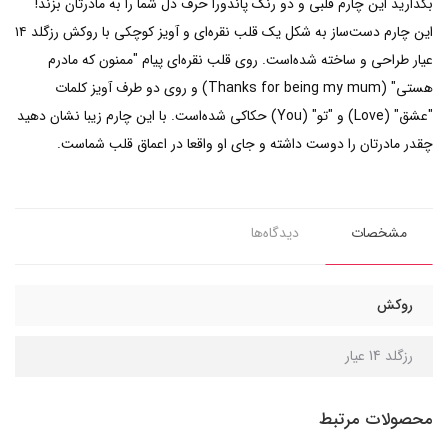
بگذارید این چارم قلبی و دو رنگ پاندورا حرف دل شما را به مادرتان بزند!
این چارم دست‌ساز به شکل یک قلب نقره‌ای و آویز کوچکی با روکش رزگلد ۱۴
عیار طراحی و ساخته شده‌است. روی قلب نقره‌ای پیام‌ "ممنون که مادرم
هستی" (Thanks for being my mum) و روی دو طرف آویز کلمات
"عشق" (Love) و "تو" (You) حکاکی شده‌است. با این‌ چارم زیبا نشان دهید
چقدر مادرتان را دوست داشته و جای او واقعا در اعماق قلب شماست.
مشخصات
دیدگاه‌ها
روکش
رزگلد 14 عیار
محصولات مرتبط