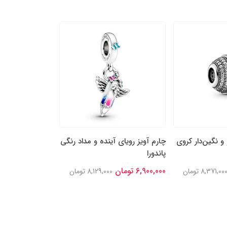
 و نگین‌دار کروی
چارم آویز رویای آینده‌ و مداد رنگی
چارم مهره‌ای ستا
پاندورا
قدردان پاندورا
6,900,000 تومان
6,600,000 تومان
8,371,00 تومان
8,129,000 تومان