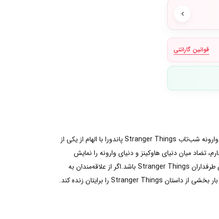
قوانین گارانتی
گاهی یک چارم تنها یک اکسسوری نیست، بلکه بخشی از داستانی است که میلیون‌ها نفر در سراسر جهان با آن زندگی کرده‌اند. چارم آویز دنیای وارونه شب‌تاب Stranger Things پاندورا با الهام از یکی از
، تضاد میان دنیای هاوکینز و دنیای وارونه را نمایش
می‌دهد. جزئیات ظریف، میناکاری ویژه و قابلیت درخشش در تاریکی، باعث شده این محصول فقط یک جواهر نباشد؛ بلکه تجربه‌ای متفاوت برای طرفداران Stranger Things باشد.اگر از علاقه‌مندان به
St را برایتان زنده کند.