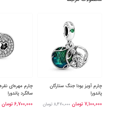
ه‌ها و قلب
چارم آویز یودا جنگ ستارگان
چارم مهره‌ای نقره
پاندورا
سالگرد پاندورا
7,100,000 تومان
6,700,000 تومان
7,766,00 تومان
8,470,000 تومان