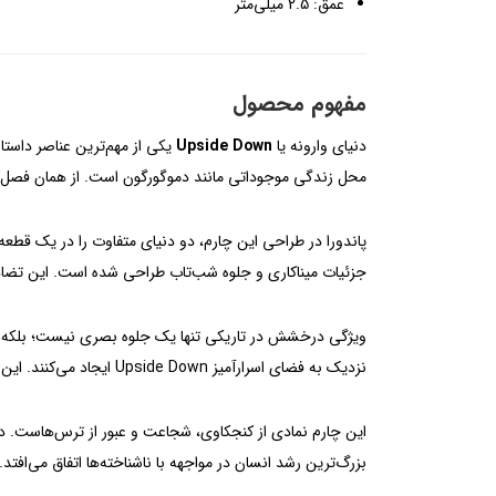
عمق: 2.5 میلی‌متر
مفهوم محصول
دنیای وارونه یا
Upside Down
محل زندگی موجوداتی مانند دموگورگون است. از همان فصل اول
پاندورا در طراحی این چارم، دو دنیای متفاوت را در یک قطع
جزئیات میناکاری و جلوه شب‌تاب طراحی شده است. این تضاد، م
ویژگی درخشش در تاریکی تنها یک جلوه بصری نیست؛ بلکه مس
نزدیک به فضای اسرارآمیز Upside Down ایجاد می‌کنند. این ویژگی باعث شده محصول برای طرفداران Stranger Things ارزش احساسی و کلکسیونی بیشتری داشته باشد.
این چارم نمادی از کنجکاوی، شجاعت و عبور از ترس‌هاست. د
بزرگ‌ترین رشد انسان در مواجهه با ناشناخته‌ها اتفاق می‌افتد.