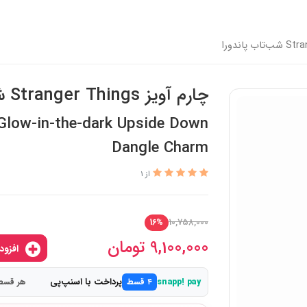
چارم آویز Stranger Things شب‌تاب پاندورا
Glow-in-the-dark Upside Down
Dangle Charm
از 1
10,758,000
16%
9,100,000
تومان
افزودن به سبدخرید
پرداخت با اسنپ‌پی
snapp! pay
۴ قسط
هر قسط 2,275,000 ت