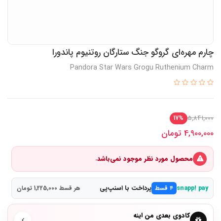
چارم مهره‌ای گروگو جنگ ستارگان روتنیوم پاندورا
Pandora Star Wars Grogu Ruthenium Charm
5,841,000
17%
4,900,000
تومان
محصول مورد نظر موجود نمی‌باشد.
پرداخت با اسنپ‌پی
snapp! pay
۴ قسط
هر قسط 1,225,000 تومان
کادوی بعدی من اینه