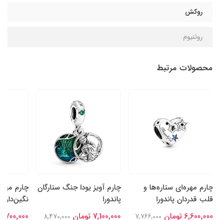
روکش
روتنیوم
محصولات مرتبط
چارم مهره‌ای ستاره‌ها و
چارم آویز یودا جنگ ستارگان
چارم مهره
قلب قدردان پاندورا
پاندورا
نگین‌دار سا
6,600,000 تومان
7,100,000 تومان
6,700,000 تومان
8,470,000
7,766,000