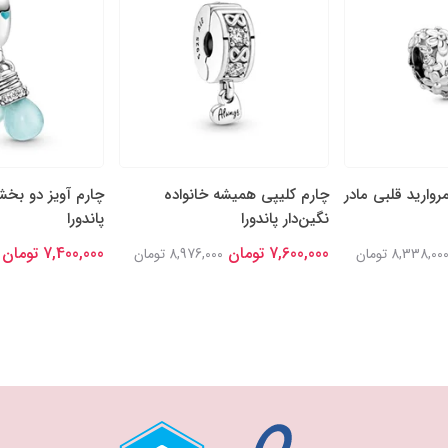
روارید قلبی مادر
چارم کلیپی همیشه خانواده
چارم آویز دو بخ
نگین‌دار پاندورا
پاندورا
7,600,000 تومان
7,400,000 تومان
8,338,00 تومان
8,976,000 تومان