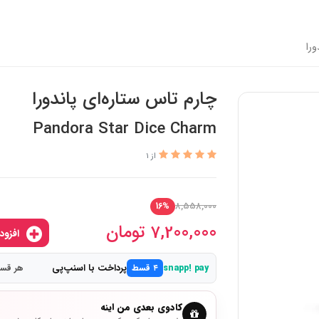
ورا
چارم تاس ستاره‌ای پاندورا
Pandora Star Dice Charm
از 1
8,558,000
16%
7,200,000
تومان
افزودن به سبدخرید
پرداخت با اسنپ‌پی
snapp! pay
۴ قسط
هر قسط 1,800,000
کادوی بعدی من اینه