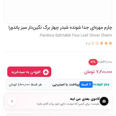
چارم مهره‌ای جدا شونده شبدر چهار برگ نگین‌دار سبز پاندورا
Pandora Splittable Four Leaf Clover Charm
از 2
8,536,000
16%
7,200,000
تومان
افزودن به سبدخرید
پرداخت با اسنپ‌پی
snapp! pay
۴ قسط
هر قسط 1,800,000 تومان
کادوی بعدی من اینه
بفرست برای کسی که دوست داری اینو برات کادو بخره