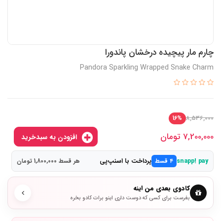
چارم مار پیچیده درخشان پاندورا
Pandora Sparkling Wrapped Snake Charm
8,536,000
16%
7,200,000
تومان
افزودن به سبدخرید
پرداخت با اسنپ‌پی
snapp! pay
۴ قسط
هر قسط 1,800,000 تومان
کادوی بعدی من اینه
بفرست برای کسی که دوست داری اینو برات کادو بخره