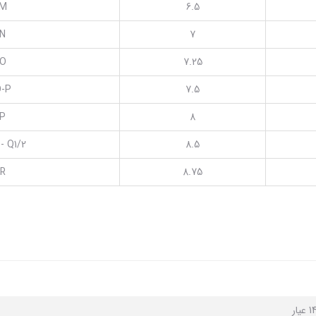
M
6.5
N
7
O
7.25
-P
7.5
P
8
 - Q1/2
8.5
R
8.75