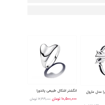
انگشتر اشکال طبیعی پاندورا
انگشتر نقره پاند
را مدل مارول
خوش‌شانس درخش
10,500,000 تومان
12,419,000 تومان
11,900,000 تومان