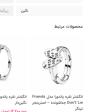
نگین
زیرکُنی
محصولات مرتبط
را مدل چهاربرگ
انگشتر نقره پاندورا مدل Friends
انگشتر نقره پاندو
ن جداشونده
Don't Lie جداشونده – استرینجر
نگین‌دار
تینگز
12,200,000 تومان
14,000,00 تومان