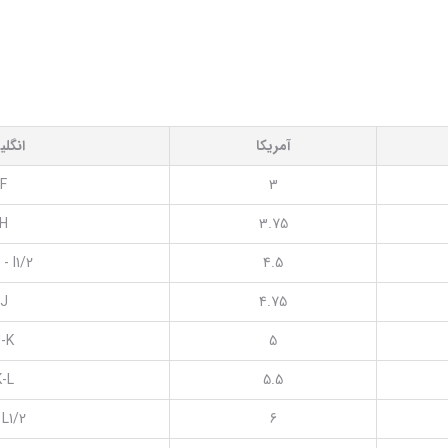
آمریکا
انگل
F
3
H
3.75
 - I1/2
4.5
J
4.75
-K
5
K-L
5.5
 L1/2
6