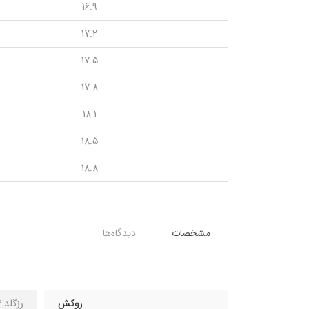
16.9
17.2
17.5
17.8
18.1
18.5
18.8
مشخصات
دیدگاه‌ها
روکش
رزگلد 14 عیار