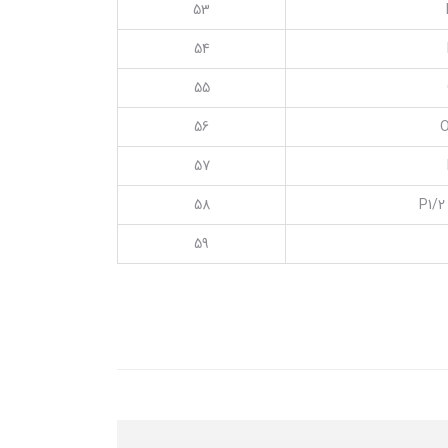
53
54
55
56
O
57
58
P1/2
59