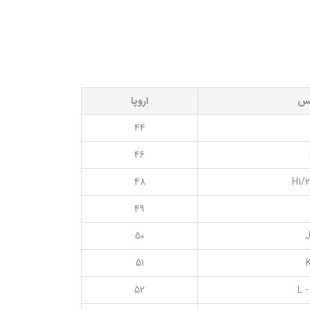
یس
اروپا
44
46
48
H1/2
49
50
J
51
52
L -