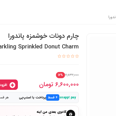
دورا
چارم دونات خوشمزه پاندورا
rkling Sprinkled Donut Charm
7,832,000
16%
6,600,000
تومان
افزودن به سبدخرید
پرداخت با اسنپ‌پی
snapp! pay
۴ قسط
هر قسط 1,650,000
کادوی بعدی من اینه