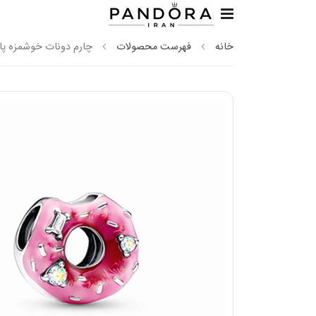
خانه
فهرست محصولات
چارم دونات خوشمزه پان