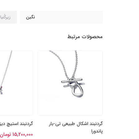
نگین
زیرکُنی
محصولات مرتبط
گردنبند اشکال طبیعی تی-بار
گردنبند استیچ دیزن
پاندورا
15,200,000 تومان