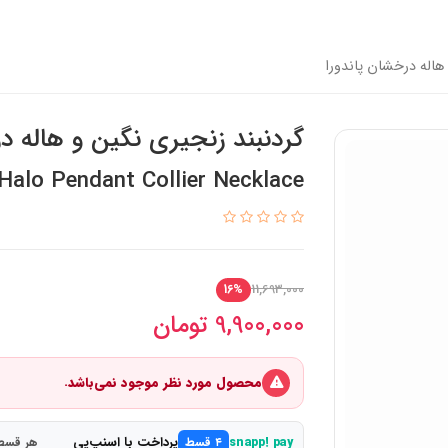
هاله درخشان پاندورا
گردنبند زنجیری نگین و هاله در
Halo Pendant Collier Necklace
11,693,000
16%
9,900,000
تومان
محصول مورد نظر موجود نمی‌باشد.
پرداخت با اسنپ‌پی
snapp! pay
۴ قسط
هر قسط 2,475,000 ت