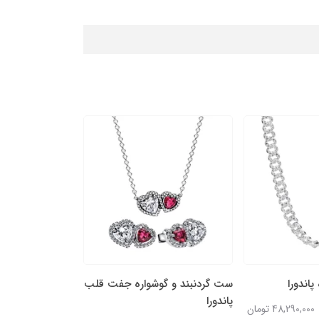
پاندورا
ست گردنبند و گوشواره جفت قلب
پاندورا
48,290,000 تومان