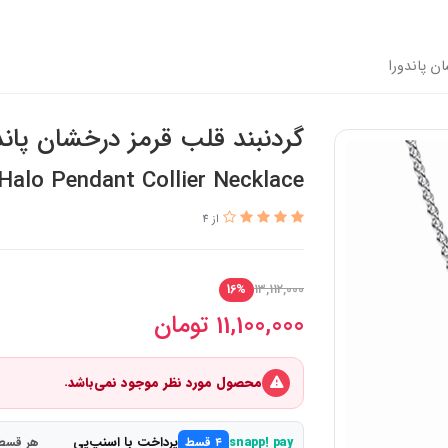
ن پاندورا
گردنبند قلب قرمز درخشان پاند
Halo Pendant Collier Necklace
از 4
13,112,000
16%
11,100,000
تومان
محصول مورد نظر موجود نمی‌باشد.
پرداخت با اسنپ‌پی
snapp! pay
۴ قسط
هر قسط 2,775,000 تو