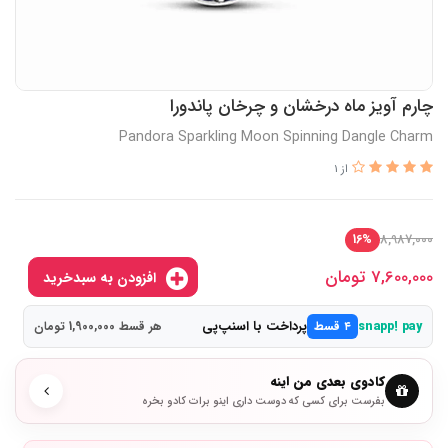
چارم آویز ماه درخشان و چرخان پاندورا
Pandora Sparkling Moon Spinning Dangle Charm
از 1
8,987,000
16%
7,600,000
تومان
افزودن به سبدخرید
پرداخت با اسنپ‌پی
snapp! pay
۴ قسط
هر قسط 1,900,000 تومان
کادوی بعدی من اینه
بفرست برای کسی که دوست داری اینو برات کادو بخره