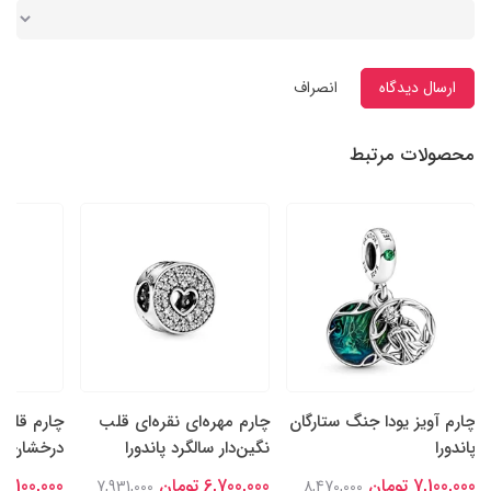
ارسال دیدگاه
انصراف
محصولات مرتبط
چارم آویز یودا جنگ ستارگان
چارم مهره‌ای نقره‌ای قلب
چارم قلب‌
پاندورا
نگین‌دار سالگرد پاندورا
درخشان نقر
7,100,000 تومان
6,700,000 تومان
7,100,000 تومان
7,931,000
8,470,000