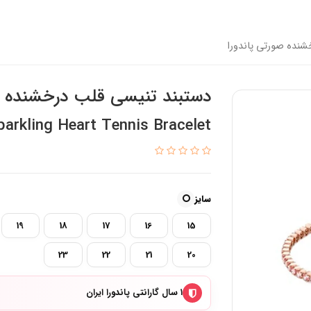
شنده صورتی پاندورا
دستبند تنیسی قلب‌ درخشنده ص
arkling Heart Tennis Bracelet
سایز
19
18
17
16
15
23
22
21
20
۱ سال گارانتی پاندورا ایران