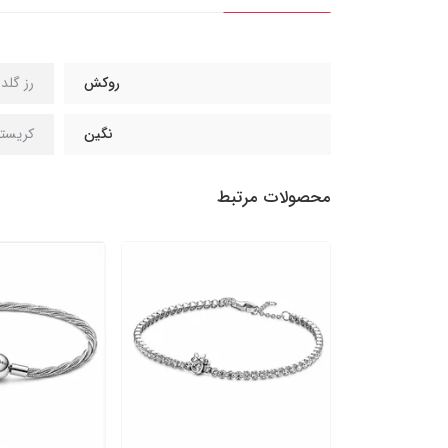
روکش
رز گلد 14 عیا
نگین
کریست
محصولات مرتبط