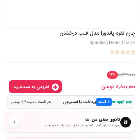
چارم نقره پاندورا مدل قلب درخشان
Sparkling Heart Charm
10,439,000
16%
8,800,000
تومان
افزودن به سبدخرید
پرداخت با اسنپ‌پی
snapp! pay
۴ قسط
هر قسط 2,200,000 تومان
کادوی بعدی من اینه
بفرست برای کسی که دوست داری اینو برات کادو بخره