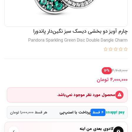
چارم آویز دو بخشی دیسک سبز نگین‌دار پاندورا
Pandora Sparkling Green Disc Double Dangle Charm
4,708,000
16%
4,000,000
تومان
محصول مورد نظر موجود نمی‌باشد.
پرداخت با اسنپ‌پی
snapp! pay
۴ قسط
هر قسط 1,000,000 تومان
کادوی بعدی من اینه