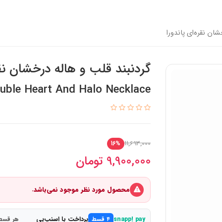
ان نقره‌ای پاندورا
گردنبند قلب و هاله درخشان نقر
uble Heart And Halo Necklace
11,693,000
16%
9,900,000
تومان
محصول مورد نظر موجود نمی‌باشد.
پرداخت با اسنپ‌پی
snapp! pay
۴ قسط
هر قسط 2,475,000 ت