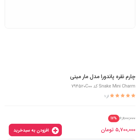
چارم نقره پاندورا مدل مار مینی
Snake Mini Charm کد 794520C00
از 1
6,800,000
17%
5,700,000
تومان
افزودن به سبدخرید