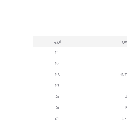
یس
اروپا
44
46
48
H1/2
49
50
J
51
52
L -