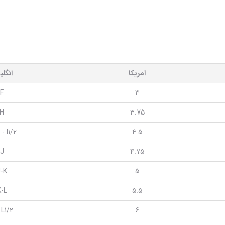
آمریکا
انگل
F
3
H
3.75
 - I1/2
4.5
J
4.75
-K
5
K-L
5.5
 L1/2
6