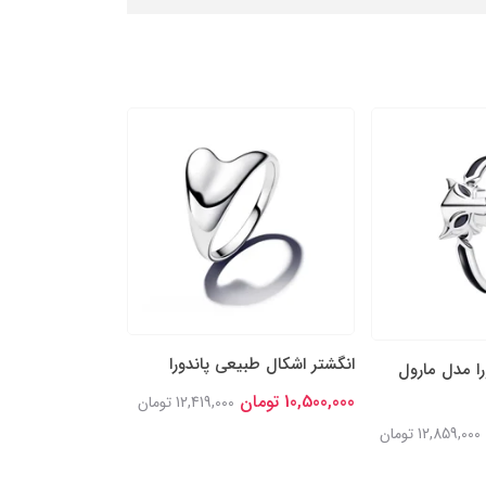
انگشتر اشکال طبیعی پاندورا
انگشتر نقره پاند
را مدل مارول
خوش‌شانس درخش
10,500,000 تومان
12,419,000 تومان
11,900,000 تومان
12,859,000 تومان