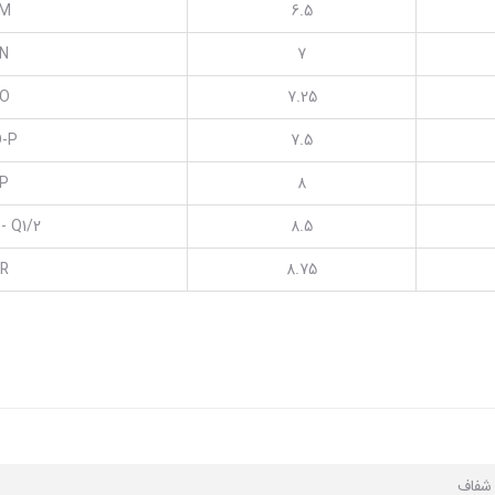
M
6.5
N
7
O
7.25
-P
7.5
P
8
 - Q1/2
8.5
R
8.75
ا شفاف