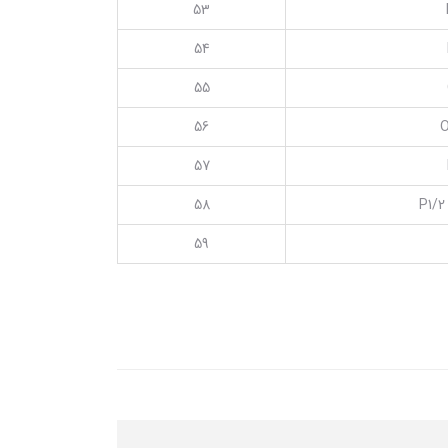
53
54
55
56
O
57
58
P1/2
59