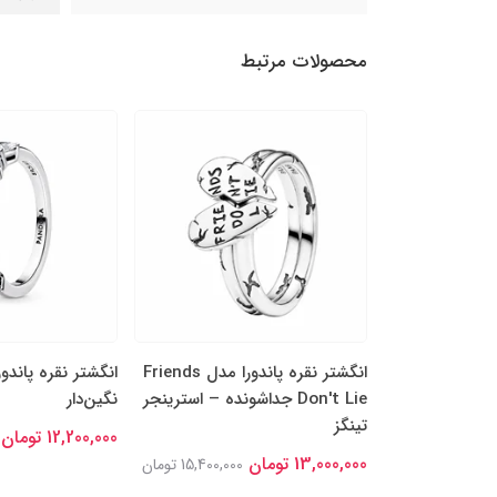
محصولات مرتبط
را مدل چهاربرگ
انگشتر نقره پاندورا مدل Friends
انگشتر نقره پاندو
ن جداشونده
Don't Lie جداشونده – استرینجر
نگین‌دار
تینگز
12,200,000 تومان
14,000,00 تومان
13,000,000 تومان
15,400,000 تومان