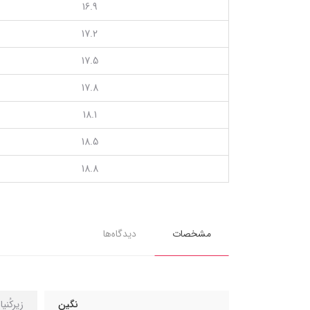
16.9
17.2
17.5
17.8
18.1
18.5
18.8
مشخصات
دیدگاه‌ها
نگین
زیرکُنی