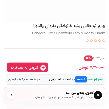
چارم تو خالی ریشه خانوادگی نقره‌ای پاندورا
Pandora Silver Openwork Family Roots Charm
8,679,000
16%
7,300,000
تومان
افزودن به سبدخرید
پرداخت با اسنپ‌پی
snapp! pay
۴ قسط
هر قسط 1,825,000 تومان
کادوی بعدی من اینه
بفرست برای کسی که دوست داری اینو برات کادو بخره