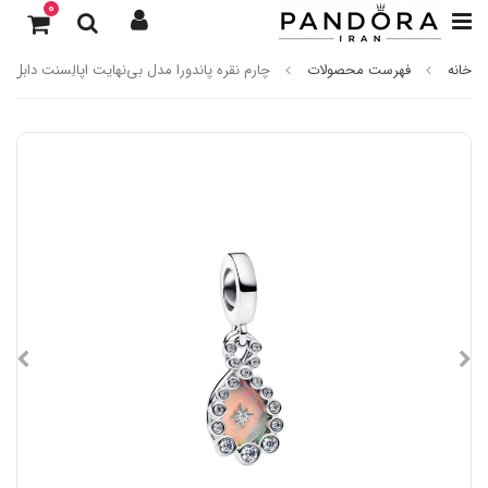
0
خانه
فهرست محصولات
چارم نقره پاندورا مدل بی‌نهایت اپالِسنت دابل د