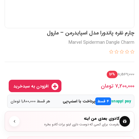
چارم نقره پاندورا مدل اسپایدرمن – مارول
Marvel Spiderman Dangle Charm
8,569,000
16%
7,200,000
تومان
افزودن به سبدخرید
پرداخت با اسنپ‌پی
snapp! pay
۴ قسط
هر قسط 1,800,000 تومان
کادوی بعدی من اینه
بفرست برای کسی که دوست داری اینو برات کادو بخره