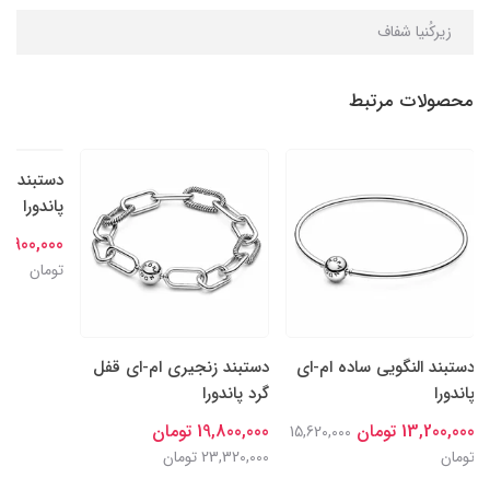
زیرکُنیا شفاف
محصولات مرتبط
دستبند النگویی ساده ام-ای
دستبند زنجیری ام-ای قفل
دستبند در
پاندورا
گرد پاندورا
پاندورا
13,200,000 تومان
19,800,000 تومان
14,900,000 توما
15,620,000
تومان
23,320,000 تومان
تومان