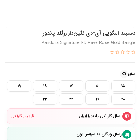
دستبند النگویی آی-دی نگین‌دار رزگلد پاندورا
Pandora Signature I-D Pavé Rose Gold Bangle
سایز
19
18
17
16
15
23
22
21
20
۱ سال گارانتی پاندورا ایران
قوانین گارانتی
ارسال رایگان به سراسر ایران