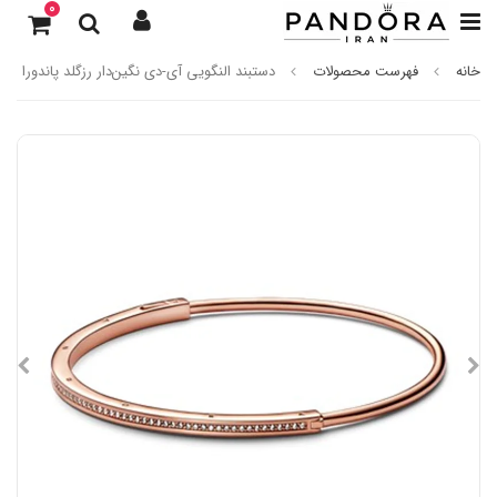
0
خانه
فهرست محصولات
دستبند النگویی آی-دی نگین‌دار رزگلد پاندورا