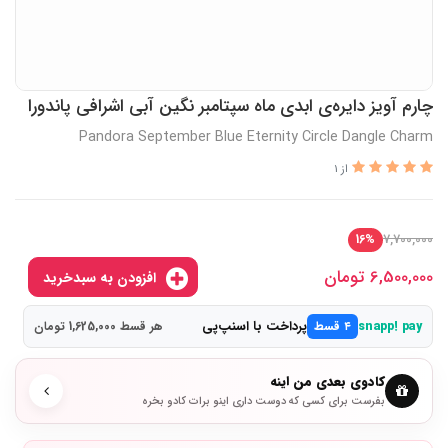
چارم آویز دایره‌ی ابدی ماه سپتامبر نگین آبی اشرافی پاندورا
Pandora September Blue Eternity Circle Dangle Charm
از 1
7,700,000
16%
6,500,000
تومان
افزودن به سبدخرید
پرداخت با اسنپ‌پی
snapp! pay
۴ قسط
هر قسط 1,625,000 تومان
کادوی بعدی من اینه
بفرست برای کسی که دوست داری اینو برات کادو بخره