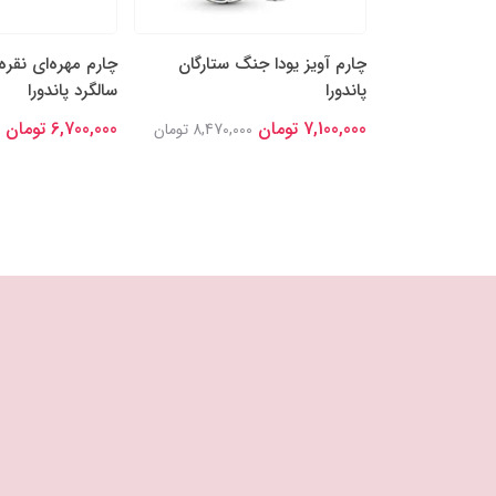
ه‌ها و قلب
چارم آویز یودا جنگ ستارگان
چارم مهره‌ای نقره
پاندورا
سالگرد پاندورا
7,100,000 تومان
6,700,000 تومان
7,766,00 تومان
8,470,000 تومان