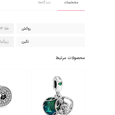
مشخصات
دیدگاه‌ها
روکش
طلا 14 عیار
نگین
زیرکُنی
محصولات مرتبط