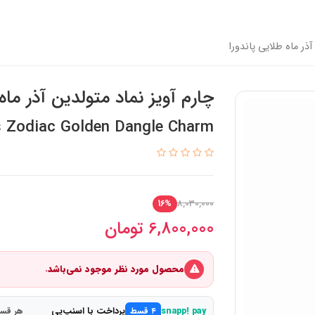
آذر ماه طلایی پاندورا
چارم آویز نماد متولدین آذر ماه 
s Zodiac Golden Dangle Charm
8,030,000
16%
6,800,000
تومان
محصول مورد نظر موجود نمی‌باشد.
پرداخت با اسنپ‌پی
snapp! pay
۴ قسط
هر قسط 1,700,000