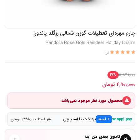
چارم مهره‌ای تعطیلات گوزن شمالی رزگلد پاندورا
Pandora Rose Gold Reindeer Holiday Charm
از 1
5,841,000
17%
4,900,000
تومان
محصول مورد نظر موجود نمی‌باشد.
پرداخت با اسنپ‌پی
snapp! pay
۴ قسط
هر قسط 1,225,000 تومان
کادوی بعدی من اینه