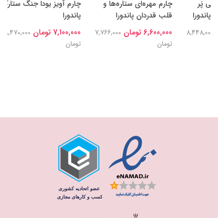
چارم مهره‌ای ستاره‌ها و
چارم آویز یودا جنگ ستارگان
قلب قدردان پاندورا
پاندورا
6,600,000 تومان
7,100,000 تومان
8,470,000
7,766,000
تومان
تومان