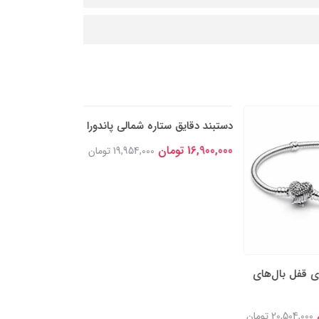
ی قفل بال‌های
دستبند دقایق ستاره شمالی پاندورا
دستبند زنجیر مار
پاندورا
16,900,000 تومان
19,954,000 تومان
17,300,000 تومان
20,504,000 تومان