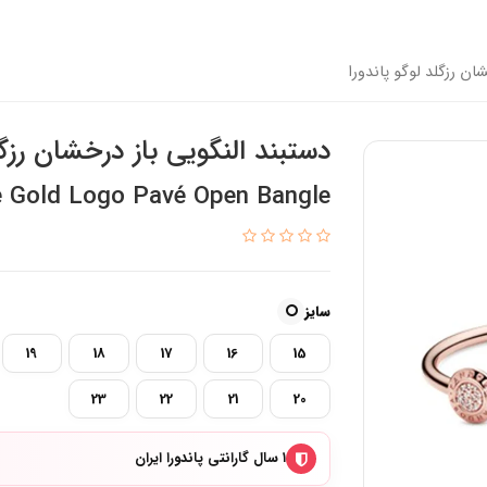
ان رزگلد لوگو پاندورا
دستبند النگویی باز درخشان رزگل
 Gold Logo Pavé Open Bangle
سایز
19
18
17
16
15
23
22
21
20
۱ سال گارانتی پاندورا ایران