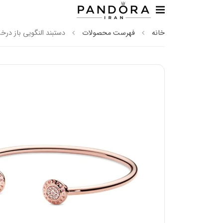
خانه
فهرست محصولات
دستبند النگویی باز درخش