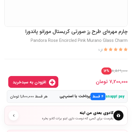
چارم مهره‌ای طرح رز صورتی کریستال مورانو پاندورا
Pandora Rose Encircled Pink Murano Glass Charm
از 1
8,569,000
16%
7,200,000
تومان
افزودن به سبدخرید
پرداخت با اسنپ‌پی
snapp! pay
۴ قسط
هر قسط 1,800,000 تومان
کادوی بعدی من اینه
بفرست برای کسی که دوست داری اینو برات کادو بخره