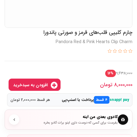
چارم کلیپی قلب‌های قرمز و صورتی پاندورا
Pandora Red & Pink Hearts Clip Charm
9,438,000
16%
8,000,000
تومان
افزودن به سبدخرید
پرداخت با اسنپ‌پی
snapp! pay
۴ قسط
هر قسط 2,000,000 تومان
کادوی بعدی من اینه
بفرست برای کسی که دوست داری اینو برات کادو بخره