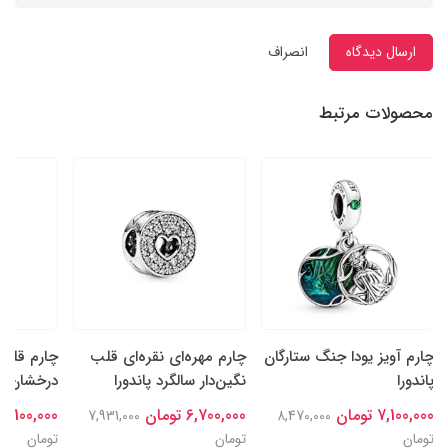
ارسال دیدگاه
انصراف
محصولات مرتبط
چارم آویز یودا جنگ ستارگان
چارم مهره‌ای نقره‌ای قلب
چارم قلب‌
پاندورا
نگین‌دار سالگرد پاندورا
درخشان نقر
7,100,000 تومان
6,700,000 تومان
7,100,000 تومان
7,931,000
8,470,000
تومان
تومان
تومان