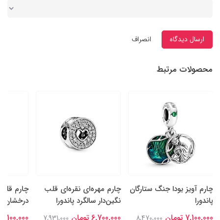
ارسال دیدگاه
انصراف
محصولات مرتبط
چارم آویز یودا جنگ ستارگان
چارم مهره‌ای نقره‌ای قلب
چارم قلب‌
پاندورا
نگین‌دار سالگرد پاندورا
درخشان نقر
7,100,000 تومان
6,700,000 تومان
7,100,000 تومان
7,931,000
8,470,000