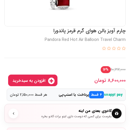
چارم آویز بالن هوای گرم قرمز پاندورا
Pandora Red Hot Air Balloon Travel Charm
10,197,000
16%
8,600,000
تومان
افزودن به سبدخرید
پرداخت با اسنپ‌پی
snapp! pay
۴ قسط
هر قسط 2,150,000 تومان
کادوی بعدی من اینه
بفرست برای کسی که دوست داری اینو برات کادو بخره